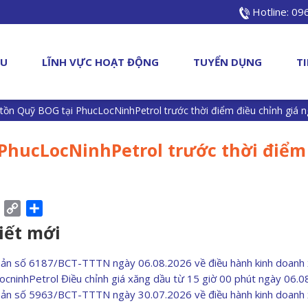
Hotline: 0
ỆU
LĨNH VỰC HOẠT ĐỘNG
TUYỂN DỤNG
T
tồn Quỹ BOG tại PhucLocNinhPetrol trước thời điểm điều chỉnh giá n
PhucLocNinhPetrol trước thời điểm
ebook
Pinterest
Copy
Share
Link
viết mới
bản số 6187/BCT-TTTN ngày 06.08.2026 về điều hành kinh doanh
ocninhPetrol Điều chỉnh giá xăng dầu từ 15 giờ 00 phút ngày 06.
bản số 5963/BCT-TTTN ngày 30.07.2026 về điều hành kinh doanh