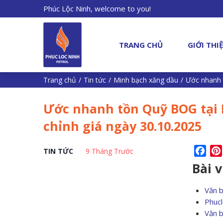
Phúc Lộc Ninh, welcome to you!
TRANG CHỦ
GIỚI THI
Trang chủ
/
Tin tức
/
Minh bạch xăng dầu
/
Ước nhanh 
Ước nhanh tồn Quỹ BOG tại 
chỉnh giá ngày 30.10.2025
Fac
TIN TỨC
9 Tháng Trước
Bài 
Văn 
Phucl
Văn 