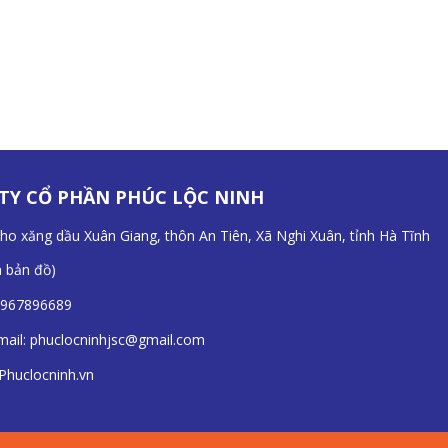
TY CỔ PHẦN PHÚC LỘC NINH
Kho xăng dầu Xuân Giang, thôn An Tiên, Xã Nghi Xuân, tỉnh Hà Tĩnh
n bản đồ
)
967896689
mail:
phuclocninhjsc@gmail.com
Phuclocninh.vn