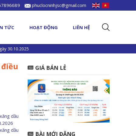
967896689
phuclocninhjsc@gmail.com
IN TỨC
HOẠT ĐỘNG
LIÊN HỆ
gày 30.10.2025
 điều
GIÁ BÁN LẺ
 xăng dầu
08.2026
 xăng dầu
BÀI MỚI ĐĂNG