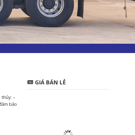
GIÁ BÁN LẺ
 thủy: –
, đảm bảo