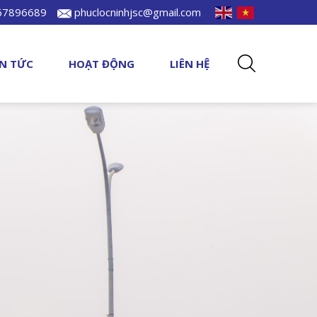
967896689
phuclocninhjsc@gmail.com
IN TỨC
HOẠT ĐỘNG
LIÊN HỆ