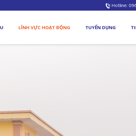
Hotline: 0
ỆU
LĨNH VỰC HOẠT ĐỘNG
TUYỂN DỤNG
T