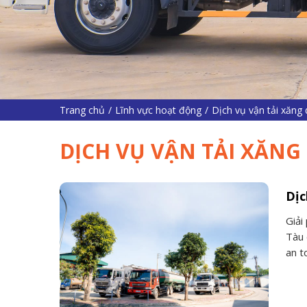
Trang chủ
/
Lĩnh vực hoạt động
/
Dịch vụ vận tải xăng
DỊCH VỤ VẬN TẢI XĂNG
Dịc
Giải
Tàu 
an t