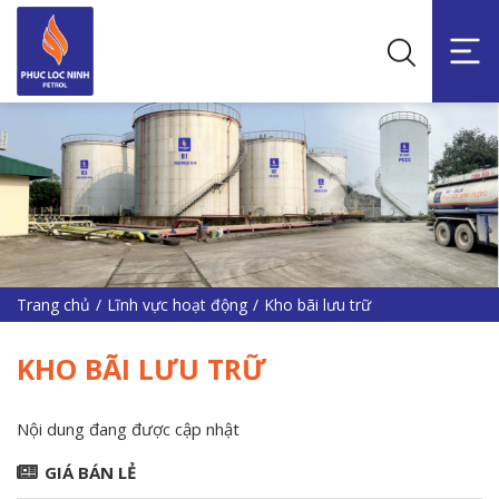
Trang chủ
/
Lĩnh vực hoạt động
/
Kho bãi lưu trữ
KHO BÃI LƯU TRỮ
Nội dung đang được cập nhật
GIÁ BÁN LẺ