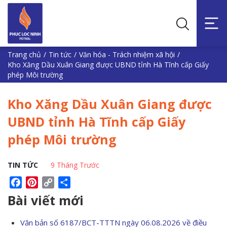
Trang chủ
/
Tin tức
/
Văn hóa - Trách nhiệm xã hội
/
Kho Xăng Dầu Xuân Giang được UBND tỉnh Hà Tĩnh cấp Giấy
phép Môi trường
Kho Xăng Dầu Xuân Giang được
UBND tỉnh Hà Tĩnh cấp Giấy
phép Môi trường
TIN TỨC
9 Tháng Trước
Facebook
Pinterest
Copy
Share
Link
Bài viết mới
Văn bản số 6187/BCT-TTTN ngày 06.08.2026 về điều