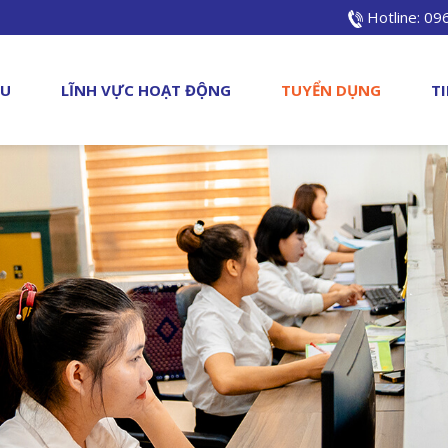
Hotline: 0
ỆU
LĨNH VỰC HOẠT ĐỘNG
TUYỂN DỤNG
T