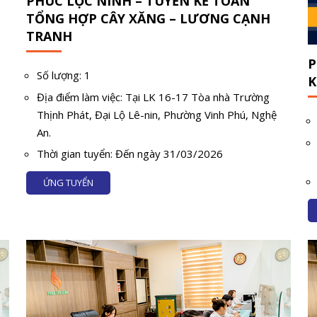
PHÚC LỘC NINH – TUYỂN KẾ TOÁN
TỔNG HỢP CÂY XĂNG – LƯƠNG CẠNH
TRANH
P
Số lượng: 1
K
Địa điểm làm việc: Tại LK 16-17 Tòa nhà Trường
Thịnh Phát, Đại Lộ Lê-nin, Phường Vinh Phú, Nghệ
An.
Thời gian tuyển: Đến ngày 31/03/2026
ỨNG TUYỂN