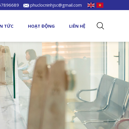
967896689
phuclocninhjsc@gmail.com
IN TỨC
HOẠT ĐỘNG
LIÊN HỆ