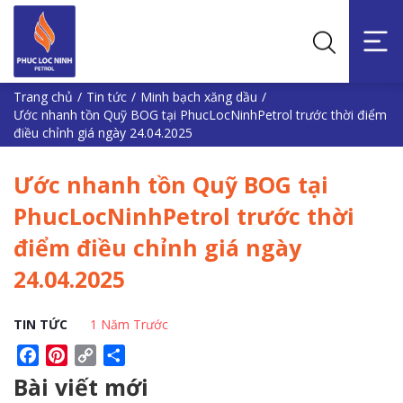
Trang chủ
/
Tin tức
/
Minh bạch xăng dầu
/
Ước nhanh tồn Quỹ BOG tại PhucLocNinhPetrol trước thời điểm
điều chỉnh giá ngày 24.04.2025
Ước nhanh tồn Quỹ BOG tại
PhucLocNinhPetrol trước thời
điểm điều chỉnh giá ngày
24.04.2025
TIN TỨC
1 Năm Trước
Facebook
Pinterest
Copy
Share
Link
Bài viết mới