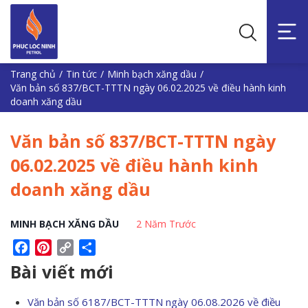
Trang chủ
/
Tin tức
/
Minh bạch xăng dầu
/
Văn bản số 837/BCT-TTTN ngày 06.02.2025 về điều hành kinh
doanh xăng dầu
Văn bản số 837/BCT-TTTN ngày
06.02.2025 về điều hành kinh
doanh xăng dầu
MINH BẠCH XĂNG DẦU
2 Năm Trước
Facebook
Pinterest
Copy
Share
Link
Bài viết mới
Văn bản số 6187/BCT-TTTN ngày 06.08.2026 về điều