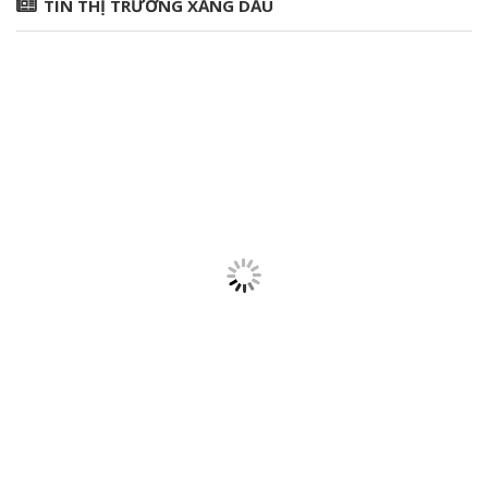
TIN THỊ TRƯỜNG XĂNG DẦU