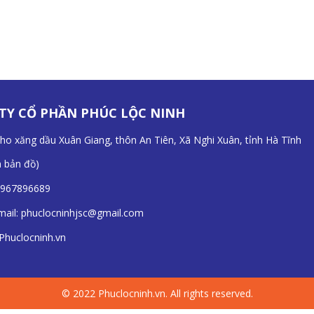
TY CỔ PHẦN PHÚC LỘC NINH
Kho xăng dầu Xuân Giang, thôn An Tiên, Xã Nghi Xuân, tỉnh Hà Tĩnh
n bản đồ
)
967896689
mail:
phuclocninhjsc@gmail.com
Phuclocninh.vn
© 2022 Phuclocninh.vn. All rights reserved.