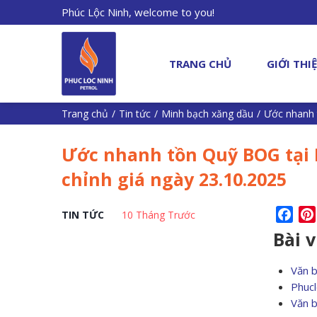
Phúc Lộc Ninh, welcome to you!
TRANG CHỦ
GIỚI THI
Trang chủ
/
Tin tức
/
Minh bạch xăng dầu
/
Ước nhanh 
Ước nhanh tồn Quỹ BOG tại 
chỉnh giá ngày 23.10.2025
Fac
TIN TỨC
10 Tháng Trước
Bài 
Văn 
Phucl
Văn 