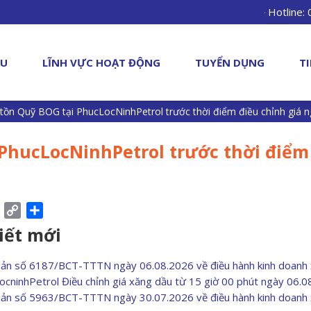
Hotline:
ỆU
LĨNH VỰC HOẠT ĐỘNG
TUYỂN DỤNG
T
tồn Quỹ BOG tại PhucLocNinhPetrol trước thời điểm điều chỉnh giá n
PhucLocNinhPetrol trước thời điểm
ebook
Pinterest
Copy
Share
Link
viết mới
bản số 6187/BCT-TTTN ngày 06.08.2026 về điều hành kinh doanh
ocninhPetrol Điều chỉnh giá xăng dầu từ 15 giờ 00 phút ngày 06.
bản số 5963/BCT-TTTN ngày 30.07.2026 về điều hành kinh doanh