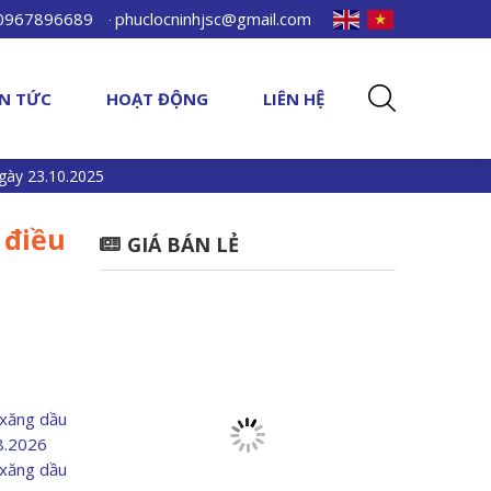
 0967896689
phuclocninhjsc@gmail.com
IN TỨC
HOẠT ĐỘNG
LIÊN HỆ
gày 23.10.2025
 điều
GIÁ BÁN LẺ
 xăng dầu
08.2026
 xăng dầu