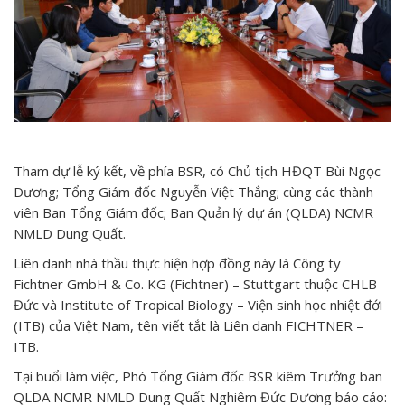
Tham dự lễ ký kết, về phía BSR, có Chủ tịch HĐQT Bùi Ngọc
Dương; Tổng Giám đốc Nguyễn Việt Thắng; cùng các thành
viên Ban Tổng Giám đốc; Ban Quản lý dự án (QLDA) NCMR
NMLD Dung Quất.
Liên danh nhà thầu thực hiện hợp đồng này là Công ty
Fichtner GmbH & Co. KG (Fichtner) – Stuttgart thuộc CHLB
Đức và Institute of Tropical Biology – Viện sinh học nhiệt đới
(ITB) của Việt Nam, tên viết tắt là Liên danh FICHTNER –
ITB.
Tại buổi làm việc, Phó Tổng Giám đốc BSR kiêm Trưởng ban
QLDA NCMR NMLD Dung Quất Nghiêm Đức Dương báo cáo: