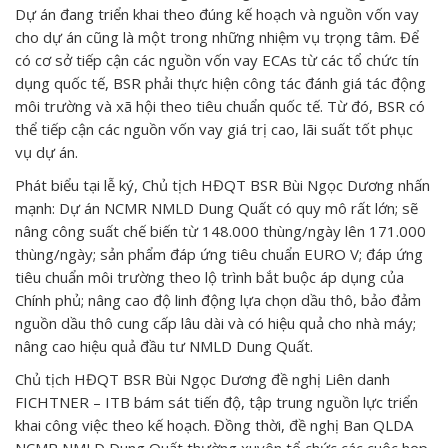
Dự án đang triển khai theo đúng kế hoạch và nguồn vốn vay
cho dự án cũng là một trong những nhiệm vụ trọng tâm. Để
có cơ sở tiếp cận các nguồn vốn vay ECAs từ các tổ chức tín
dụng quốc tế, BSR phải thực hiện công tác đánh giá tác động
môi trường và xã hội theo tiêu chuẩn quốc tế. Từ đó, BSR có
thể tiếp cận các nguồn vốn vay giá trị cao, lãi suất tốt phục
vụ dự án.
Phát biểu tại lễ ký, Chủ tịch HĐQT BSR Bùi Ngọc Dương nhấn
mạnh: Dự án NCMR NMLD Dung Quất có quy mô rất lớn; sẽ
nâng công suất chế biến từ 148.000 thùng/ngày lên 171.000
thùng/ngày; sản phẩm đáp ứng tiêu chuẩn EURO V; đáp ứng
tiêu chuẩn môi trường theo lộ trình bắt buộc áp dụng của
Chính phủ; nâng cao độ linh động lựa chọn dầu thô, bảo đảm
nguồn dầu thô cung cấp lâu dài và có hiệu quả cho nhà máy;
nâng cao hiệu quả đầu tư NMLD Dung Quất.
Chủ tịch HĐQT BSR Bùi Ngọc Dương đề nghị Liên danh
FICHTNER – ITB bám sát tiến độ, tập trung nguồn lực triển
khai công việc theo kế hoạch. Đồng thời, đề nghị Ban QLDA
NCMR NMLD Dung Quất thường xuyên tổ chức các cuộc họp