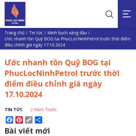
Trang chủ
/
Tin tức
/
Minh bạch xăng dầu
/
Ước nhanh tồn Quỹ BOG tại PhucLocNinhPetrol trước thời điểm
điều chỉnh giá ngày 17.10.2024
Ước nhanh tồn Quỹ BOG tại
PhucLocNinhPetrol trước thời
điểm điều chỉnh giá ngày
17.10.2024
TIN TỨC
2 Năm Trước
Facebook
Pinterest
Copy
Share
Link
Bài viết mới