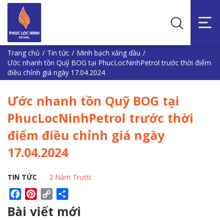
Trang chủ
/
Tin tức
/
Minh bạch xăng dầu
/
Ước nhanh tồn Quỹ BOG tại PhucLocNinhPetrol trước thời điểm
điều chỉnh giá ngày 17.04.2024
Ước nhanh tồn Quỹ BOG tại
PhucLocNinhPetrol trước thời
điểm điều chỉnh giá ngày
17.04.2024
TIN TỨC
2 Năm Trước
Facebook
Pinterest
Copy
Share
Link
Bài viết mới