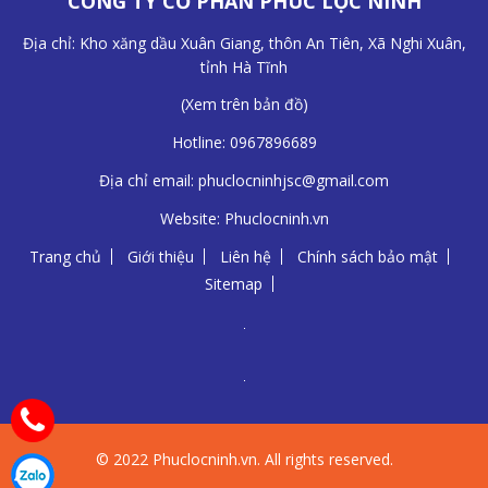
CÔNG TY CỔ PHẦN PHÚC LỘC NINH
Địa chỉ: Kho xăng dầu Xuân Giang, thôn An Tiên, Xã Nghi Xuân,
tỉnh Hà Tĩnh
(
Xem trên bản đồ
)
Hotline:
0967896689
Địa chỉ email:
phuclocninhjsc@gmail.com
Website:
Phuclocninh.vn
Trang chủ
Giới thiệu
Liên hệ
Chính sách bảo mật
Sitemap
© 2022 Phuclocninh.vn. All rights reserved.