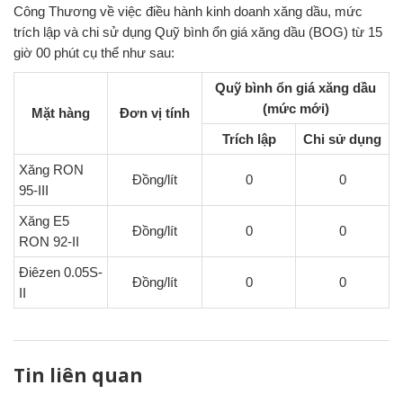
Công Thương về việc điều hành kinh doanh xăng dầu, mức
trích lập và chi sử dụng Quỹ bình ổn giá xăng dầu (BOG) từ 15
giờ 00 phút cụ thể như sau:
Quỹ bình ổn giá xăng dầu
(mức mới)
Mặt hàng
Đơn vị tính
Trích lập
Chi sử dụng
Xăng RON
Đồng/lít
0
0
95-III
Xăng E5
Đồng/lít
0
0
RON 92-II
Điêzen 0.05S-
Đồng/lít
0
0
II
Tin liên quan