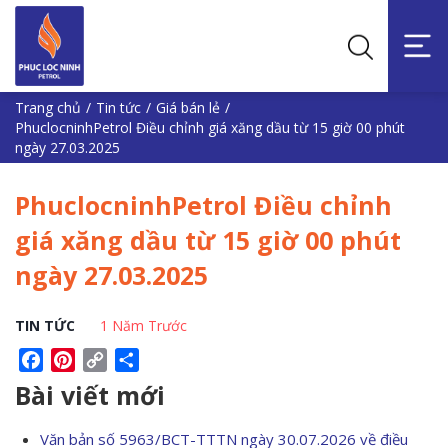
Trang chủ
/
Tin tức
/
Giá bán lẻ
/
PhuclocninhPetrol Điều chỉnh giá xăng dầu từ 15 giờ 00 phút
ngày 27.03.2025
PhuclocninhPetrol Điều chỉnh
giá xăng dầu từ 15 giờ 00 phút
ngày 27.03.2025
TIN TỨC
1 Năm Trước
Facebook
Pinterest
Copy
Share
Link
Bài viết mới
Văn bản số 5963/BCT-TTTN ngày 30.07.2026 về điều