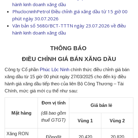
hành kinh doanh xăng dầu
PhuclocninhPetrol Điều chỉnh giá xăng dầu từ 15 giờ 00
phút ngày 30.07.2026
Văn bản số 5680/BCT-TTTN ngày 23.07.2026 về điều
hành kinh doanh xăng dầu
THÔNG BÁO
ĐIỀU CHỈNH GIÁ BÁN XĂNG DẦU
Công ty Cổ phần
Phúc Lộc Ninh
chính thức điều chỉnh giá bán
xăng dầu từ 15 giờ 00 phút ngày 27/03/2025 cho đến kỳ điều
hành giá xăng dầu tiếp theo của liên Bộ Công Thương – Tài
Chính, mức giá mới cụ thể như sau:
Đơn vị tính
Giá bán lẻ
Mặt hàng
(đã bao gồm
thuế GTGT)
Vùng 1
Vùng 2
Xăng RON
Đồng/lít
20.420
20.820