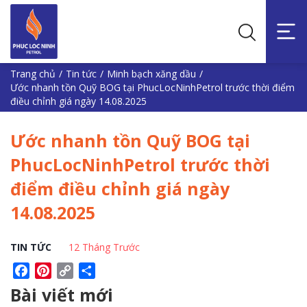
Trang chủ
/
Tin tức
/
Minh bạch xăng dầu
/
Ước nhanh tồn Quỹ BOG tại PhucLocNinhPetrol trước thời điểm
điều chỉnh giá ngày 14.08.2025
Ước nhanh tồn Quỹ BOG tại
PhucLocNinhPetrol trước thời
điểm điều chỉnh giá ngày
14.08.2025
TIN TỨC
12 Tháng Trước
Facebook
Pinterest
Copy
Share
Link
Bài viết mới