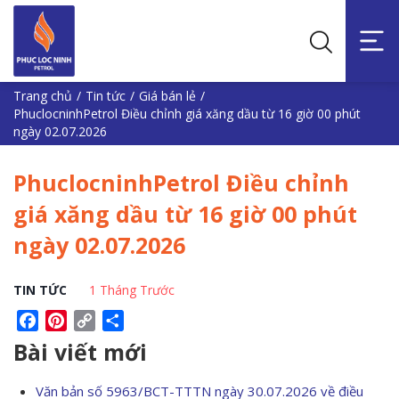
Trang chủ
/
Tin tức
/
Giá bán lẻ
/
PhuclocninhPetrol Điều chỉnh giá xăng dầu từ 16 giờ 00 phút
ngày 02.07.2026
PhuclocninhPetrol Điều chỉnh
giá xăng dầu từ 16 giờ 00 phút
ngày 02.07.2026
TIN TỨC
1 Tháng Trước
Facebook
Pinterest
Copy
Share
Link
Bài viết mới
Văn bản số 5963/BCT-TTTN ngày 30.07.2026 về điều