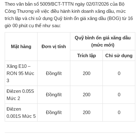
Theo văn bản số 5009/BCT-TTTN ngày 02/07/2026
của Bộ
Công Thương về việc điều hành kinh doanh xăng dầu, mức
trích lập và chi sử dụng Quỹ bình ổn giá xăng dầu (BOG) từ 16
giờ 00 phút cụ thể như sau:
Quỹ bình ổn giá xăng dầu
(mức mới)
Mặt hàng
Đơn vị tính
Trích lập
Chi sử dụng
Xăng E10 –
RON 95 Mức
Đồng/lít
200
0
3
Điêzen 0.05S
Đồng/lít
200
0
Mức 2
Điêzen
Đồng/lít
200
0
0.001S Mức 5