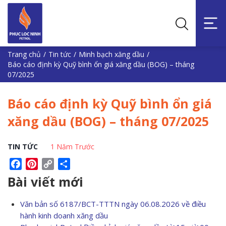
Trang chủ
/
Tin tức
/
Minh bạch xăng dầu
/
Báo cáo định kỳ Quỹ bình ổn giá xăng dầu (BOG) – tháng
07/2025
Báo cáo định kỳ Quỹ bình ổn giá
xăng dầu (BOG) – tháng 07/2025
TIN TỨC
1 Năm Trước
Facebook
Pinterest
Copy
Share
Link
Bài viết mới
Văn bản số 6187/BCT-TTTN ngày 06.08.2026 về điều
hành kinh doanh xăng dầu