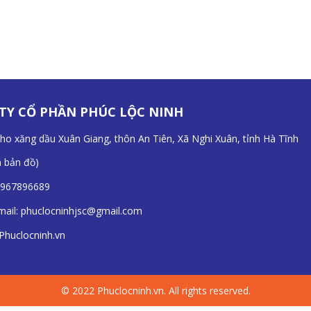
TY CỔ PHẦN PHÚC LỘC NINH
Kho xăng dầu Xuân Giang, thôn An Tiên, Xã Nghi Xuân, tỉnh Hà Tĩnh
n bản đồ
)
967896689
mail:
phuclocninhjsc@gmail.com
Phuclocninh.vn
© 2022 Phuclocninh.vn. All rights reserved.