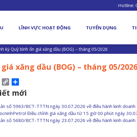
Hotline:
ỆU
LĨNH VỰC HOẠT ĐỘNG
TUYỂN DỤNG
T
nh kỳ Quỹ bình ổn giá xăng dầu (BOG) – tháng 05/2026
 giá xăng dầu (BOG) – tháng 05/202
ebook
Pinterest
Copy
Share
Link
viết mới
bản số 5963/BCT-TTTN ngày 30.07.2026 về điều hành kinh doanh
ocninhPetrol Điều chỉnh giá xăng dầu từ 15 giờ 00 phút ngày 30.
bản số 5680/BCT-TTTN ngày 23.07.2026 về điều hành kinh doanh