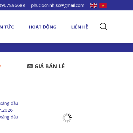
 0967896689
phuclocninhjsc@gmail.com
IN TỨC
HOẠT ĐỘNG
LIÊN HỆ
6
GIÁ BÁN LẺ
 xăng dầu
07.2026
 xăng dầu