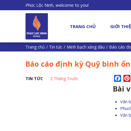
Phúc Lộc Ninh, welcome to you!
TRANG CHỦ
GIỚI THI
Trang chủ
/
Tin tức
/
Minh bạch xăng dầu
/
Báo cáo đị
Báo cáo định kỳ Quỹ bình ổn
Fac
TIN TỨC
2 Tháng Trước
Bài 
Văn 
Phucl
Văn 