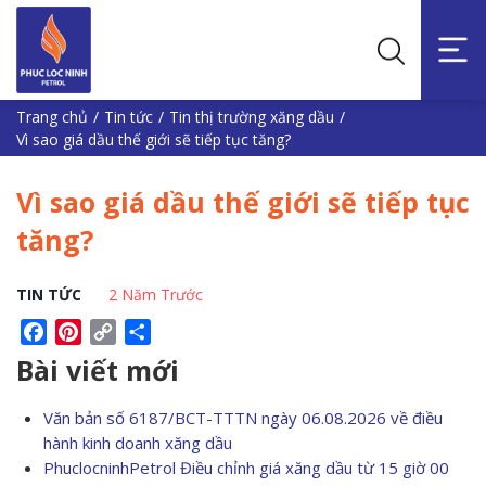
Trang chủ
/
Tin tức
/
Tin thị trường xăng dầu
/
Vì sao giá dầu thế giới sẽ tiếp tục tăng?
Vì sao giá dầu thế giới sẽ tiếp tục
tăng?
TIN TỨC
2 Năm Trước
Facebook
Pinterest
Copy
Share
Link
Bài viết mới
Văn bản số 6187/BCT-TTTN ngày 06.08.2026 về điều
hành kinh doanh xăng dầu
PhuclocninhPetrol Điều chỉnh giá xăng dầu từ 15 giờ 00