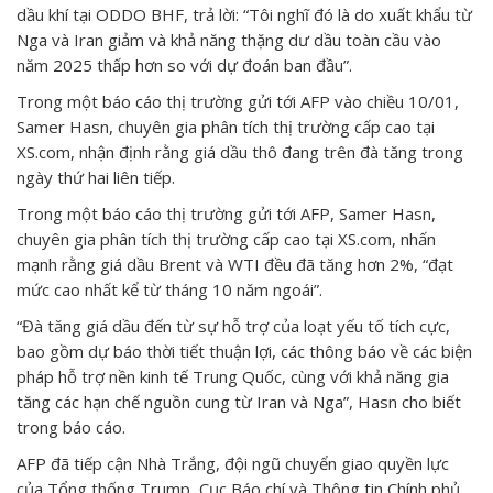
dầu khí tại ODDO BHF, trả lời: “Tôi nghĩ đó là do xuất khẩu từ
Nga và Iran giảm và khả năng thặng dư dầu toàn cầu vào
năm 2025 thấp hơn so với dự đoán ban đầu”.
Trong một báo cáo thị trường gửi tới AFP vào chiều 10/01,
Samer Hasn, chuyên gia phân tích thị trường cấp cao tại
XS.com, nhận định rằng giá dầu thô đang trên đà tăng trong
ngày thứ hai liên tiếp.
Trong một báo cáo thị trường gửi tới AFP, Samer Hasn,
chuyên gia phân tích thị trường cấp cao tại XS.com, nhấn
mạnh rằng giá dầu Brent và WTI đều đã tăng hơn 2%, “đạt
mức cao nhất kể từ tháng 10 năm ngoái”.
“Đà tăng giá dầu đến từ sự hỗ trợ của loạt yếu tố tích cực,
bao gồm dự báo thời tiết thuận lợi, các thông báo về các biện
pháp hỗ trợ nền kinh tế Trung Quốc, cùng với khả năng gia
tăng các hạn chế nguồn cung từ Iran và Nga”, Hasn cho biết
trong báo cáo.
AFP đã tiếp cận Nhà Trắng, đội ngũ chuyển giao quyền lực
của Tổng thống Trump, Cục Báo chí và Thông tin Chính phủ