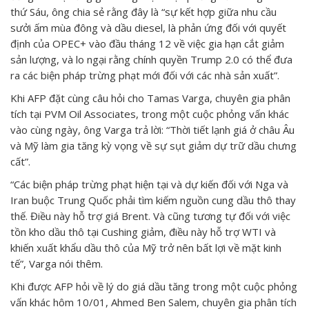
thứ Sáu, ông chia sẻ rằng đây là “sự kết hợp giữa nhu cầu
sưởi ấm mùa đông và dầu diesel, là phản ứng đối với quyết
định của OPEC+ vào đầu tháng 12 về việc gia hạn cắt giảm
sản lượng, và lo ngại rằng chính quyền Trump 2.0 có thể đưa
ra các biện pháp trừng phạt mới đối với các nhà sản xuất”.
Khi AFP đặt cùng câu hỏi cho Tamas Varga, chuyên gia phân
tích tại PVM Oil Associates, trong một cuộc phỏng vấn khác
vào cùng ngày, ông Varga trả lời: “Thời tiết lạnh giá ở châu Âu
và Mỹ làm gia tăng kỳ vọng về sự sụt giảm dự trữ dầu chưng
cất”.
“Các biện pháp trừng phạt hiện tại và dự kiến đối với Nga và
Iran buộc Trung Quốc phải tìm kiếm nguồn cung dầu thô thay
thế. Điều này hỗ trợ giá Brent. Và cũng tương tự đối với việc
tồn kho dầu thô tại Cushing giảm, điều này hỗ trợ WTI và
khiến xuất khẩu dầu thô của Mỹ trở nên bất lợi về mặt kinh
tế”, Varga nói thêm.
Khi được AFP hỏi về lý do giá dầu tăng trong một cuộc phỏng
vấn khác hôm 10/01, Ahmed Ben Salem, chuyên gia phân tích