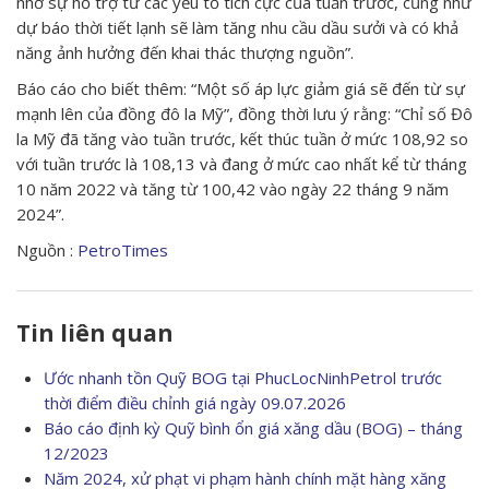
nhờ sự hỗ trợ từ các yếu tố tích cực của tuần trước, cũng như
dự báo thời tiết lạnh sẽ làm tăng nhu cầu dầu sưởi và có khả
năng ảnh hưởng đến khai thác thượng nguồn”.
Báo cáo cho biết thêm: “Một số áp lực giảm giá sẽ đến từ sự
mạnh lên của đồng đô la Mỹ”, đồng thời lưu ý rằng: “Chỉ số Đô
la Mỹ đã tăng vào tuần trước, kết thúc tuần ở mức 108,92 so
với tuần trước là 108,13 và đang ở mức cao nhất kể từ tháng
10 năm 2022 và tăng từ 100,42 vào ngày 22 tháng 9 năm
2024”.
Nguồn :
PetroTimes
Tin liên quan
Ước nhanh tồn Quỹ BOG tại PhucLocNinhPetrol trước
thời điểm điều chỉnh giá ngày 09.07.2026
Báo cáo định kỳ Quỹ bình ổn giá xăng dầu (BOG) – tháng
12/2023
Năm 2024, xử phạt vi phạm hành chính mặt hàng xăng