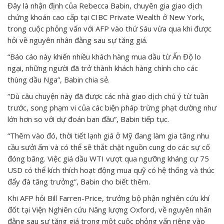
Đây là nhận định của Rebecca Babin, chuyên gia giao dịch
chứng khoán cao cấp tại CIBC Private Wealth ở New York,
trong cuộc phỏng vấn với AFP vào thứ Sáu vừa qua khi được
hỏi về nguyên nhân đằng sau sự tăng giá.
“Báo cáo này khiến nhiều khách hàng mua dầu từ Ấn Độ lo
ngại, những người đã trở thành khách hàng chính cho các
thùng dầu Nga”, Babin chia sẻ.
“Dù câu chuyện này đã được các nhà giao dịch chú ý từ tuần
trước, song phạm vi của các biện pháp trừng phạt dường như
lớn hơn so với dự đoán ban đầu”, Babin tiếp tục.
“Thêm vào đó, thời tiết lạnh giá ở Mỹ đang làm gia tăng nhu
cầu sưởi ấm và có thể sẽ thắt chặt nguồn cung do các sự cố
đóng băng. Việc giá dầu WTI vượt qua ngưỡng kháng cự 75
USD có thể kích thích hoạt động mua quỹ có hệ thống và thúc
đẩy đà tăng trưởng”, Babin cho biết thêm.
Khi AFP hỏi Bill Farren-Price, trưởng bộ phận nghiên cứu khí
đốt tại Viện Nghiên cứu Năng lượng Oxford, về nguyên nhân
đằng sau sự tăng giá trong một cuộc phỏng vấn riêng vào