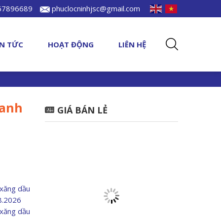
967896689
phuclocninhjsc@gmail.com
IN TỨC
HOẠT ĐỘNG
LIÊN HỆ
oanh
GIÁ BÁN LẺ
 xăng dầu
08.2026
 xăng dầu