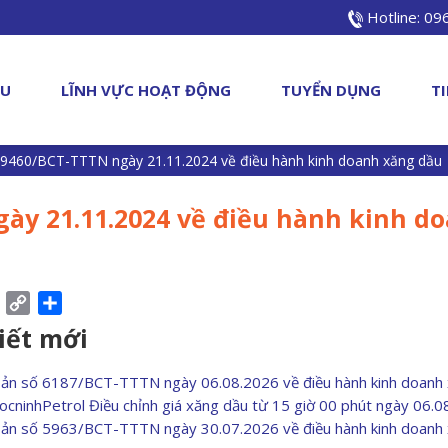
Hotline: 0
ỆU
LĨNH VỰC HOẠT ĐỘNG
TUYỂN DỤNG
T
 9460/BCT-TTTN ngày 21.11.2024 về điều hành kinh doanh xăng dầu
ày 21.11.2024 về điều hành kinh d
ebook
Pinterest
Copy
Share
Link
viết mới
bản số 6187/BCT-TTTN ngày 06.08.2026 về điều hành kinh doanh
ocninhPetrol Điều chỉnh giá xăng dầu từ 15 giờ 00 phút ngày 06.
bản số 5963/BCT-TTTN ngày 30.07.2026 về điều hành kinh doanh