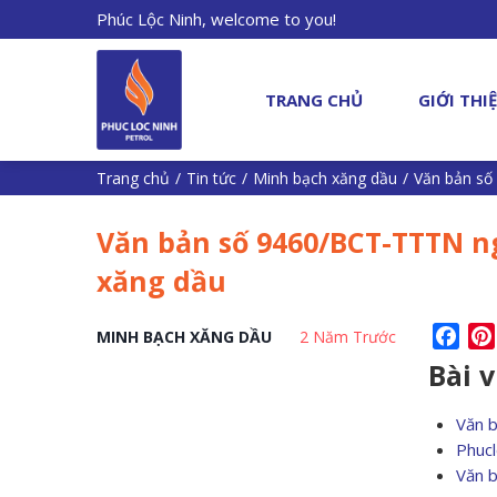
Phúc Lộc Ninh, welcome to you!
TRANG CHỦ
GIỚI THI
Trang chủ
/
Tin tức
/
Minh bạch xăng dầu
/
Văn bản số
Văn bản số 9460/BCT-TTTN ng
xăng dầu
Fac
MINH BẠCH XĂNG DẦU
2 Năm Trước
Bài 
Văn 
Phucl
Văn 