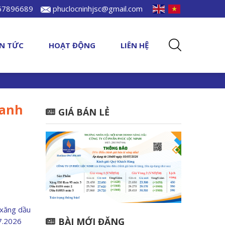
967896689
phuclocninhjsc@gmail.com
IN TỨC
HOẠT ĐỘNG
LIÊN HỆ
oanh
GIÁ BÁN LẺ
 xăng dầu
BÀI MỚI ĐĂNG
07.2026