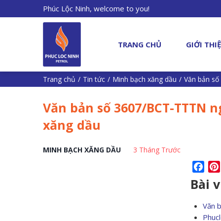
Phúc Lộc Ninh, welcome to you!
TRANG CHỦ
GIỚI THI
Trang chủ
/
Tin tức
/
Minh bạch xăng dầu
/
Văn bản số
Văn bản số 3607/BCT-TTTN ng
xăng dầu
MINH BẠCH XĂNG DẦU
3 Tháng Trước
Fac
Bài 
Văn 
Phucl