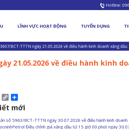
Hotline: 0
ỆU
LĨNH VỰC HOẠT ĐỘNG
TUYỂN DỤNG
T
 3607/BCT-TTTN ngày 21.05.2026 về điều hành kinh doanh xăng dầu
ày 21.05.2026 về điều hành kinh d
ebook
Pinterest
Copy
Share
Link
viết mới
bản số 5963/BCT-TTTN ngày 30.07.2026 về điều hành kinh doanh
ocninhPetrol Điều chỉnh giá xăng dầu từ 15 giờ 00 phút ngày 30.