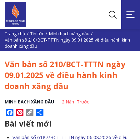
Trang chủ
/
Tin tức
/
Minh bạch xăng dầu
/
Văn bản số 210/BCT-TTTN ngày 09.01.2025 về điều hành kinh
doanh xăng dầu
Văn bản số 210/BCT-TTTN ngày
09.01.2025 về điều hành kinh
doanh xăng dầu
MINH BẠCH XĂNG DẦU
2 Năm Trước
Facebook
Pinterest
Copy
Share
Link
Bài viết mới
Văn bản số 6187/BCT-TTTN ngày 06.08.2026 về điều