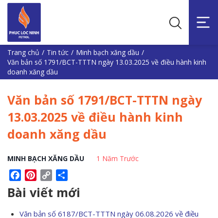
Trang chủ
/
Tin tức
/
Minh bạch xăng dầu
/
Văn bản số 1791/BCT-TTTN ngày 13.03.2025 về điều hành kinh
doanh xăng dầu
Văn bản số 1791/BCT-TTTN ngày
13.03.2025 về điều hành kinh
doanh xăng dầu
MINH BẠCH XĂNG DẦU
1 Năm Trước
Facebook
Pinterest
Copy
Share
Link
Bài viết mới
Văn bản số 6187/BCT-TTTN ngày 06.08.2026 về điều