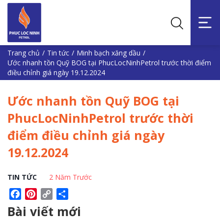
Trang chủ
/
Tin tức
/
Minh bạch xăng dầu
/
Ước nhanh tồn Quỹ BOG tại PhucLocNinhPetrol trước thời điểm
điều chỉnh giá ngày 19.12.2024
Ước nhanh tồn Quỹ BOG tại
PhucLocNinhPetrol trước thời
điểm điều chỉnh giá ngày
19.12.2024
TIN TỨC
2 Năm Trước
Facebook
Pinterest
Copy
Share
Link
Bài viết mới