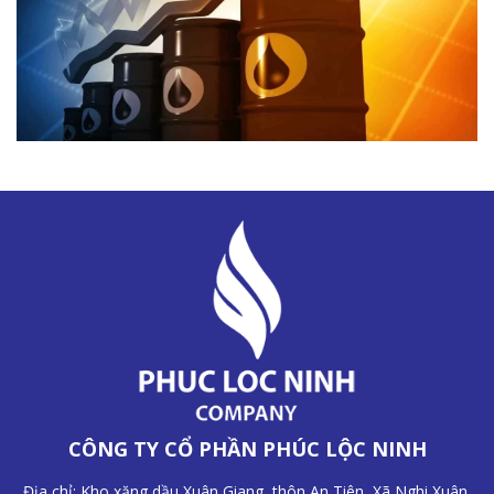
CÔNG TY CỔ PHẦN PHÚC LỘC NINH
Địa chỉ: Kho xăng dầu Xuân Giang, thôn An Tiên, Xã Nghi Xuân,