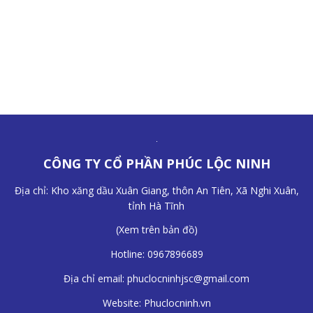
CÔNG TY CỔ PHẦN PHÚC LỘC NINH
Địa chỉ: Kho xăng dầu Xuân Giang, thôn An Tiên, Xã Nghi Xuân,
tỉnh Hà Tĩnh
(
Xem trên bản đồ
)
Hotline:
0967896689
Địa chỉ email:
phuclocninhjsc@gmail.com
Website:
Phuclocninh.vn
Trang chủ
Giới thiệu
Liên hệ
Chính sách bảo mật
Sitemap