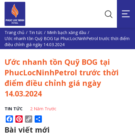
Trang chủ
/
Tin tức
/
Minh bạch xăng dầu
/
Ước nhanh tồn Quỹ BOG tại PhucLocNinhPetrol trước thời điểm
điều chỉnh giá ngày 14.03.2024
Ước nhanh tồn Quỹ BOG tại
PhucLocNinhPetrol trước thời
điểm điều chỉnh giá ngày
14.03.2024
TIN TỨC
2 Năm Trước
Facebook
Pinterest
Copy
Share
Link
Bài viết mới