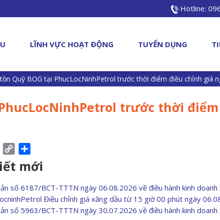
Hotline: 0
ỆU
LĨNH VỰC HOẠT ĐỘNG
TUYỂN DỤNG
T
tồn Quỹ BOG tại PhucLocNinhPetrol trước thời điểm điều chỉnh giá n
PhucLocNinhPetrol trước thời điểm
ebook
Pinterest
Copy
Share
Link
viết mới
bản số 6187/BCT-TTTN ngày 06.08.2026 về điều hành kinh doanh
ocninhPetrol Điều chỉnh giá xăng dầu từ 15 giờ 00 phút ngày 06.
bản số 5963/BCT-TTTN ngày 30.07.2026 về điều hành kinh doanh