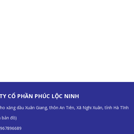
TY CỔ PHẦN PHÚC LỘC NINH
Kho xăng dầu Xuân Giang, thôn An Tiên, Xã Nghi Xuân, tỉnh Hà Tĩnh
n bản đồ
)
967896689