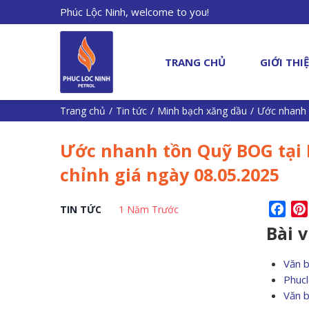
Phúc Lộc Ninh, welcome to you!
TRANG CHỦ
GIỚI THI
Trang chủ
/
Tin tức
/
Minh bạch xăng dầu
/
Ước nhanh 
Ước nhanh tồn Quỹ BOG tại 
chỉnh giá ngày 08.05.2025
Fac
TIN TỨC
1 Năm Trước
Bài 
Văn 
Phucl
Văn 