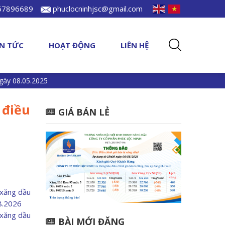
967896689
phuclocninhjsc@gmail.com
IN TỨC
HOẠT ĐỘNG
LIÊN HỆ
gày 08.05.2025
 điều
GIÁ BÁN LẺ
 xăng dầu
08.2026
 xăng dầu
BÀI MỚI ĐĂNG