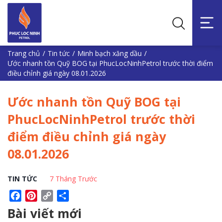
Trang chủ
/
Tin tức
/
Minh bạch xăng dầu
/
Ước nhanh tồn Quỹ BOG tại PhucLocNinhPetrol trước thời điểm
điều chỉnh giá ngày 08.01.2026
Ước nhanh tồn Quỹ BOG tại
PhucLocNinhPetrol trước thời
điểm điều chỉnh giá ngày
08.01.2026
TIN TỨC
7 Tháng Trước
Facebook
Pinterest
Copy
Share
Link
Bài viết mới