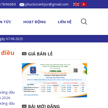
967896689
phuclocninhjsc@gmail.com
IN TỨC
HOẠT ĐỘNG
LIÊN HỆ
gày 07.08.2025
 điều
GIÁ BÁN LẺ
 xăng dầu
08.2026
 xăng dầu
BÀI MỚI ĐĂNG