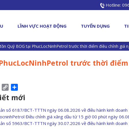
Hotline: 0
ỆU
LĨNH VỰC HOẠT ĐỘNG
TUYỂN DỤNG
T
tồn Quỹ BOG tại PhucLocNinhPetrol trước thời điểm điều chỉnh giá n
PhucLocNinhPetrol trước thời điểm
ebook
Pinterest
Copy
Share
Link
viết mới
bản số 6187/BCT-TTTN ngày 06.08.2026 về điều hành kinh doanh
ocninhPetrol Điều chỉnh giá xăng dầu từ 15 giờ 00 phút ngày 06.
bản số 5963/BCT-TTTN ngày 30.07.2026 về điều hành kinh doanh