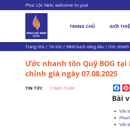
Phúc Lộc Ninh, welcome to you!
TRANG CHỦ
GIỚI THI
Trang chủ
/
Tin tức
/
Minh bạch xăng dầu
/
Ước nhanh 
Ước nhanh tồn Quỹ BOG tại 
chỉnh giá ngày 07.08.2025
Fac
TIN TỨC
1 Năm Trước
Bài 
Văn 
Phucl
Văn 