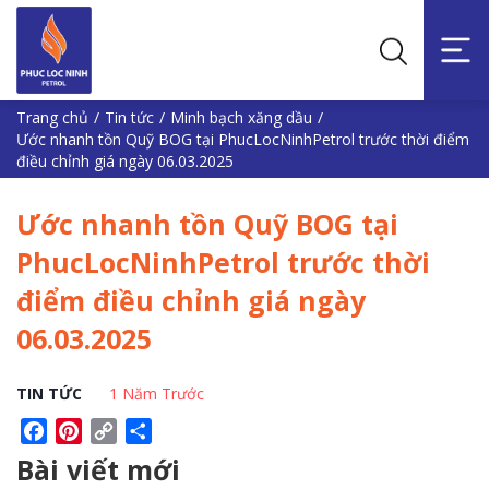
Trang chủ
/
Tin tức
/
Minh bạch xăng dầu
/
Ước nhanh tồn Quỹ BOG tại PhucLocNinhPetrol trước thời điểm
điều chỉnh giá ngày 06.03.2025
Ước nhanh tồn Quỹ BOG tại
PhucLocNinhPetrol trước thời
điểm điều chỉnh giá ngày
06.03.2025
TIN TỨC
1 Năm Trước
Facebook
Pinterest
Copy
Share
Link
Bài viết mới