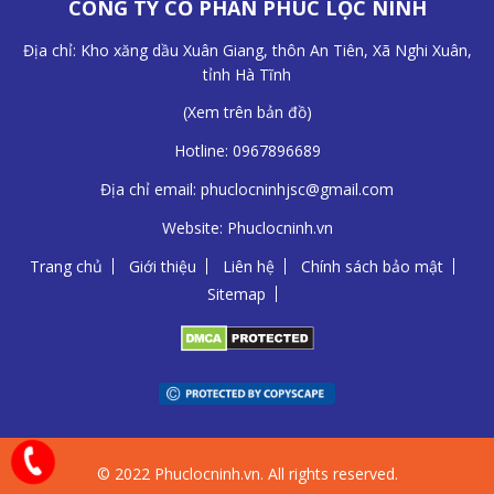
CÔNG TY CỔ PHẦN PHÚC LỘC NINH
Địa chỉ: Kho xăng dầu Xuân Giang, thôn An Tiên, Xã Nghi Xuân,
tỉnh Hà Tĩnh
(
Xem trên bản đồ
)
Hotline:
0967896689
Địa chỉ email:
phuclocninhjsc@gmail.com
Website:
Phuclocninh.vn
Trang chủ
Giới thiệu
Liên hệ
Chính sách bảo mật
Sitemap
© 2022 Phuclocninh.vn. All rights reserved.