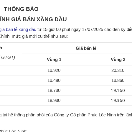
THÔNG BÁO
HỈNH GIÁ BÁN XĂNG DẦU
giá bán lẻ xăng dầu
từ 15 giờ 00 phút ngày 17/07/2025 cho đến kỳ đi
Chính, mức giá mới cụ thể như sau:
h
Giá bán lẻ
ế GTGT)
Vùng 1
Vùng 2
19.920
20.310
19.480
19.860
19.160
18.790
19.360
18.990
 tại hệ thống phân phối của Công ty Cổ phần Phúc Lộc Ninh trên lãnh
húc Lộc Ninh;