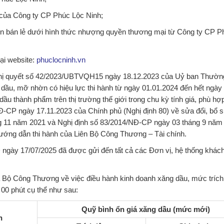
 của Công ty CP Phúc Lộc Ninh;
n bán lẻ dưới hình thức nhượng quyền thương mại từ Công ty CP P
ại website:
phuclocninh.vn
 Nghị quyết số 42/2023/UBTVQH15 ngày 18.12.2023 của Uỷ ban Thườn
 dầu, mỡ nhờn có hiệu lực thi hành từ ngày 01.01.2024 đến hết ngày
dầu thành phẩm trên thị trường thế giới trong chu kỳ tính giá, phù hợ
NĐ-CP ngày 17.11.2023 của Chính phủ (Nghị định 80) về sửa đổi, bổ 
g 11 năm 2021 và Nghị định số 83/2014/NĐ-CP ngày 03 tháng 9 năm
ướng dẫn thi hành của Liên Bộ Công Thương – Tài chính.
ngày 17/07/2025 đã được gửi đến tất cả các Đơn vị, hệ thống khác
Bộ Công Thương về việc điều hành kinh doanh xăng dầu, mức trích 
00 phút cụ thể như sau:
Quỹ bình ổn giá xăng dầu (mức mới)
h