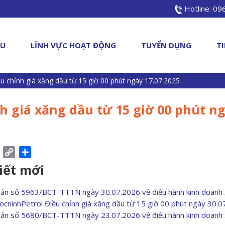
Hotline: 0
ỆU
LĨNH VỰC HOẠT ĐỘNG
TUYỂN DỤNG
T
u chỉnh giá xăng dầu từ 15 giờ 00 phút ngày 17.07.2025
h giá xăng dầu từ 15 giờ 00 phút n
ebook
Pinterest
Copy
Share
Link
viết mới
bản số 5963/BCT-TTTN ngày 30.07.2026 về điều hành kinh doanh
ocninhPetrol Điều chỉnh giá xăng dầu từ 15 giờ 00 phút ngày 30.
bản số 5680/BCT-TTTN ngày 23.07.2026 về điều hành kinh doanh