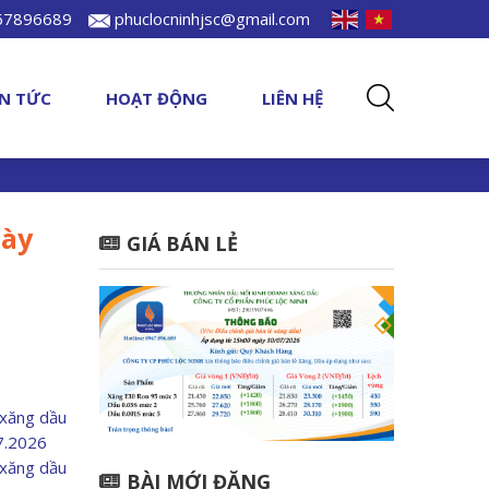
967896689
phuclocninhjsc@gmail.com
IN TỨC
HOẠT ĐỘNG
LIÊN HỆ
gày
GIÁ BÁN LẺ
 xăng dầu
07.2026
 xăng dầu
BÀI MỚI ĐĂNG