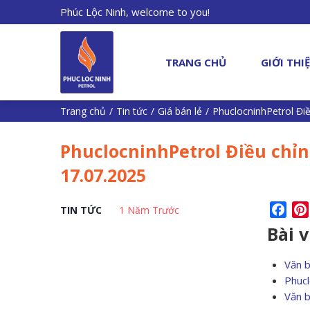
Phúc Lộc Ninh, welcome to you!
TRANG CHỦ
GIỚI THI
Trang chủ
/
Tin tức
/
Giá bán lẻ
/
PhuclocninhPetrol Điề
PhuclocninhPetrol Điều chỉn
17.07.2025
Fac
TIN TỨC
1 Năm Trước
Bài 
Văn 
Phucl
Văn 