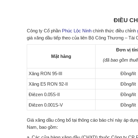
ĐIỀU C
Công ty Cổ phần
Phúc Lộc Ninh
chính thức điều chỉnh
giá xăng dầu tiếp theo của liên Bộ Công Thương – Tài 
Đơn vị tín
Mặt hàng
(đã bao gồm thu
Xăng RON 95-III
Đồng/lít
Xăng E5 RON 92-II
Đồng/lít
Điêzen 0.05S-II
Đồng/lít
Điêzen 0.001S-V
Đồng/lít
Giá xăng dầu công bố tại thông cáo báo chí này áp dụng
Nam, bao gồm:
a, Các cửa hàng xăng dầu (CHXD) thuộc Công ty CP P