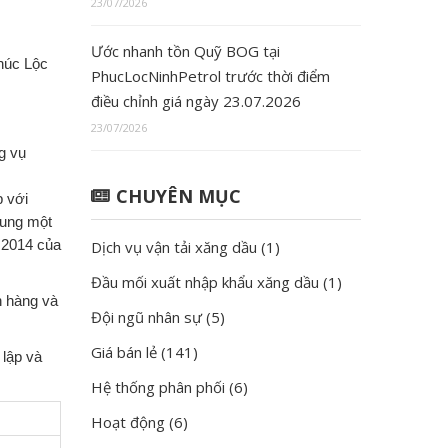
23/07/2026
Ước nhanh tồn Quỹ BOG tại
húc Lộc
PhucLocNinhPetrol trước thời điểm
điều chỉnh giá ngày 23.07.2026
23/07/2026
g vụ
CHUYÊN MỤC
p với
sung một
 2014 của
Dịch vụ vận tải xăng dầu
(1)
Đầu mối xuất nhập khẩu xăng dầu
(1)
h hàng và
Đội ngũ nhân sự
(5)
Giá bán lẻ
(141)
lập và
Hệ thống phân phối
(6)
Hoạt động
(6)