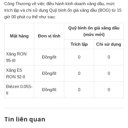
Công Thương về việc điều hành kinh doanh xăng dầu, mức
trích lập và chi sử dụng Quỹ bình ổn giá xăng dầu (BOG) từ 15
giờ 00 phút cụ thể như sau:
Quỹ bình ổn giá xăng dầu
(mức mới)
Mặt hàng
Đơn vị tính
Trích lập
Chi sử dụng
Xăng RON
Đồng/lít
0
0
95-III
Xăng E5
Đồng/lít
0
0
RON 92-II
Điêzen 0.05S-
Đồng/lít
0
0
II
Tin liên quan