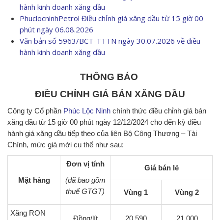
hành kinh doanh xăng dầu
PhuclocninhPetrol Điều chỉnh giá xăng dầu từ 15 giờ 00
phút ngày 06.08.2026
Văn bản số 5963/BCT-TTTN ngày 30.07.2026 về điều
hành kinh doanh xăng dầu
THÔNG BÁO
ĐIỀU CHỈNH GIÁ BÁN XĂNG DẦU
Công ty Cổ phần
Phúc Lộc Ninh
chính thức điều chỉnh giá bán
xăng dầu từ 15 giờ 00 phút ngày 12/12/2024 cho đến kỳ điều
hành giá xăng dầu tiếp theo của liên Bộ Công Thương – Tài
Chính, mức giá mới cụ thể như sau:
Đơn vị tính
Giá bán lẻ
Mặt hàng
(đã bao gồm
thuế GTGT)
Vùng 1
Vùng 2
Xăng RON
Đồng/lít
20.590
21.000