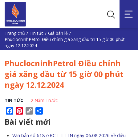
Trang chủ
/
Tin tức
/
Giá bán lẻ
/
PhuclocninhPetrol Điều chỉnh giá xăng dầu từ 15 giờ 00 phút
ngày 12.12.2024
PhuclocninhPetrol Điều chỉnh
giá xăng dầu từ 15 giờ 00 phút
ngày 12.12.2024
TIN TỨC
2 Năm Trước
Facebook
Pinterest
Copy
Share
Link
Bài viết mới
Văn bản số 6187/BCT-TTTN ngày 06.08.2026 về điều