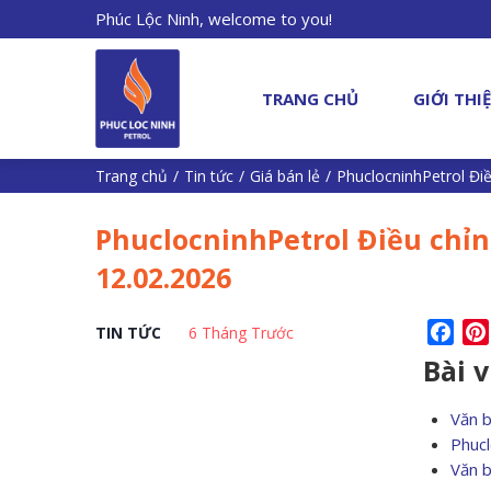
Phúc Lộc Ninh, welcome to you!
TRANG CHỦ
GIỚI THI
Trang chủ
/
Tin tức
/
Giá bán lẻ
/
PhuclocninhPetrol Điề
PhuclocninhPetrol Điều chỉn
12.02.2026
Fac
TIN TỨC
6 Tháng Trước
Bài 
Văn 
Phucl
Văn 