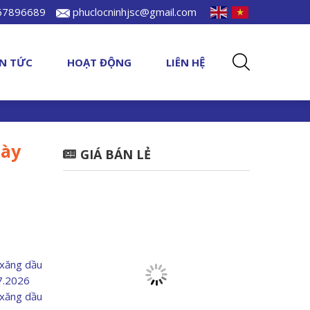
967896689
phuclocninhjsc@gmail.com
IN TỨC
HOẠT ĐỘNG
LIÊN HỆ
gày
GIÁ BÁN LẺ
 xăng dầu
07.2026
 xăng dầu