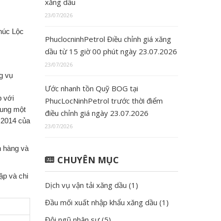
xăng dầu
23/07/2026
húc Lộc
PhuclocninhPetrol Điều chỉnh giá xăng
dầu từ 15 giờ 00 phút ngày 23.07.2026
23/07/2026
g vụ
Ước nhanh tồn Quỹ BOG tại
p với
PhucLocNinhPetrol trước thời điểm
sung một
điều chỉnh giá ngày 23.07.2026
 2014 của
23/07/2026
h hàng và
CHUYÊN MỤC
ập và chi
Dịch vụ vận tải xăng dầu
(1)
Đầu mối xuất nhập khẩu xăng dầu
(1)
Đội ngũ nhân sự
(5)