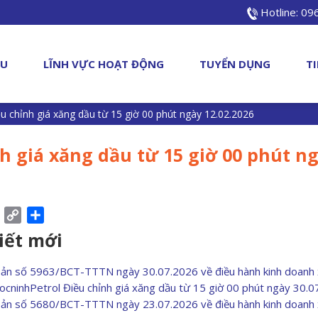
Hotline: 0
ỆU
LĨNH VỰC HOẠT ĐỘNG
TUYỂN DỤNG
T
u chỉnh giá xăng dầu từ 15 giờ 00 phút ngày 12.02.2026
h giá xăng dầu từ 15 giờ 00 phút n
ebook
Pinterest
Copy
Share
Link
viết mới
bản số 5963/BCT-TTTN ngày 30.07.2026 về điều hành kinh doanh
ocninhPetrol Điều chỉnh giá xăng dầu từ 15 giờ 00 phút ngày 30.
bản số 5680/BCT-TTTN ngày 23.07.2026 về điều hành kinh doanh