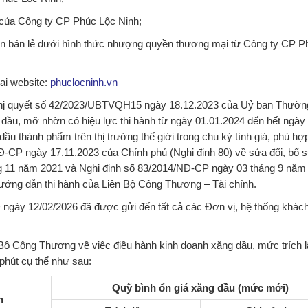
 của Công ty CP Phúc Lộc Ninh;
n bán lẻ dưới hình thức nhượng quyền thương mại từ Công ty CP P
ại website:
phuclocninh.vn
 Nghị quyết số 42/2023/UBTVQH15 ngày 18.12.2023 của Uỷ ban Thườn
 dầu, mỡ nhờn có hiệu lực thi hành từ ngày 01.01.2024 đến hết ngày
dầu thành phẩm trên thị trường thế giới trong chu kỳ tính giá, phù hợ
NĐ-CP ngày 17.11.2023 của Chính phủ (Nghị định 80) về sửa đổi, bổ 
g 11 năm 2021 và Nghị định số 83/2014/NĐ-CP ngày 03 tháng 9 năm
ướng dẫn thi hành của Liên Bộ Công Thương – Tài chính.
ngày 12/02/2026 đã được gửi đến tất cả các Đơn vị, hệ thống khác
ộ Công Thương về việc điều hành kinh doanh xăng dầu, mức trích l
phút cụ thể như sau:
Quỹ bình ổn giá xăng dầu (mức mới)
h