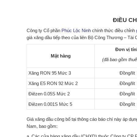
ĐIỀU C
Công ty Cổ phần
Phúc Lộc Ninh
chính thức điều chỉnh
giá xăng dầu tiếp theo của liên Bộ Công Thương – Tài 
Đơn vị tín
Mặt hàng
(đã bao gồm thu
Xăng RON 95 Mức 3
Đồng/lít
Xăng E5 RON 92 Mức 2
Đồng/lít
Điêzen 0.05S Mức 2
Đồng/lít
Điêzen 0.001S Mức 5
Đồng/lít
Giá xăng dầu công bố tại thông cáo báo chí này áp dụng
Nam, bao gồm:
a, Các cửa hàng xăng dầu (CHXD) thuộc Công ty CP P