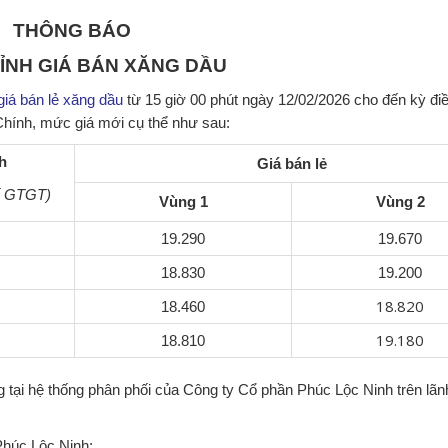
THÔNG BÁO
HỈNH GIÁ BÁN XĂNG DẦU
giá bán lẻ xăng dầu
từ 15 giờ 00 phút ngày 12/02/2026 cho đến kỳ đi
Chính, mức giá mới cụ thể như sau:
h
Giá bán lẻ
ế GTGT)
Vùng 1
Vùng 2
19.290
19.670
18.830
19.200
18.820
18.460
19.180
18.810
 tại hệ thống phân phối của Công ty Cổ phần Phúc Lộc Ninh trên lãnh
húc Lộc Ninh;