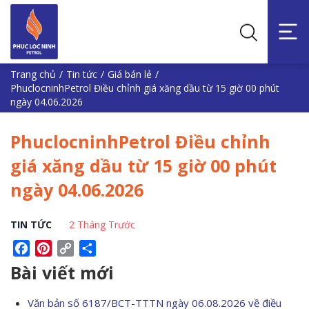
Trang chủ
/
Tin tức
/
Giá bán lẻ
/
PhuclocninhPetrol Điều chỉnh giá xăng dầu từ 15 giờ 00 phút
ngày 04.06.2026
PhuclocninhPetrol Điều chỉnh
giá xăng dầu từ 15 giờ 00 phút
ngày 04.06.2026
TIN TỨC
2 Tháng Trước
Facebook
Pinterest
Copy
Share
Link
Bài viết mới
Văn bản số 6187/BCT-TTTN ngày 06.08.2026 về điều