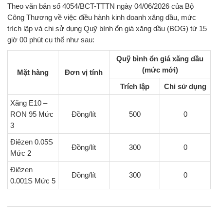
Theo văn bản số 4054/BCT-TTTN ngày 04/06/2026
của Bộ
Công Thương về việc điều hành kinh doanh xăng dầu, mức
trích lập và chi sử dụng Quỹ bình ổn giá xăng dầu (BOG) từ 15
giờ 00 phút cụ thể như sau:
Quỹ bình ổn giá xăng dầu
(mức mới)
Mặt hàng
Đơn vị tính
Trích lập
Chi sử dụng
Xăng E10 –
RON 95 Mức
Đồng/lít
500
0
3
Điêzen 0.05S
Đồng/lít
300
0
Mức 2
Điêzen
Đồng/lít
300
0
0.001S Mức 5