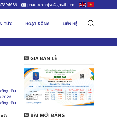
967896689
phuclocninhjsc@gmail.com
IN TỨC
HOẠT ĐỘNG
LIÊN HỆ
GIÁ BÁN LẺ
 xăng dầu
08.2026
 xăng dầu
BÀI MỚI ĐĂNG
 Kỳ