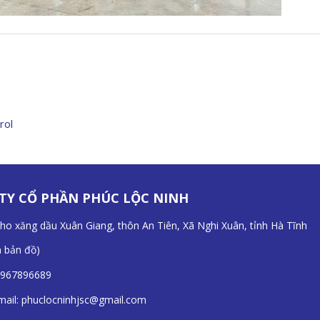
rol
TY CỔ PHẦN PHÚC LỘC NINH
Kho xăng dầu Xuân Giang, thôn An Tiên, Xã Nghi Xuân, tỉnh Hà Tĩnh
n bản đồ
)
967896689
mail:
phuclocninhjsc@gmail.com