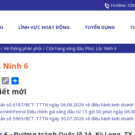
Hotline: 0
ỆU
LĨNH VỰC HOẠT ĐỘNG
TUYỂN DỤNG
T
/
Hệ thống phân phối
/
Cửa hàng xăng dầu Phúc Lộc Ninh 6
 Ninh 6
ebook
Pinterest
Copy
Share
Link
viết mới
bản số 6187/BCT-TTTN ngày 06.08.2026 về điều hành kinh doanh
ocninhPetrol Điều chỉnh giá xăng dầu từ 15 giờ 00 phút ngày 06.
bản số 5963/BCT-TTTN ngày 30.07.2026 về điều hành kinh doanh
h
6 – Đường tránh Quốc lộ 1A, Kỳ Long, TX.