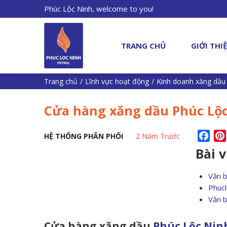
Phúc Lộc Ninh, welcome to you!
TRANG CHỦ
GIỚI THI
Trang chủ
/
Lĩnh vực hoạt động
/
Kinh doanh xăng dầu
Cửa hàng xăng dầu Phúc Lộc
Fac
HỆ THỐNG PHÂN PHỐI
2 Năm Trước
Bài 
Văn 
Phucl
Văn 
Cửa hàng xăng dầu
Phúc Lộc Nin