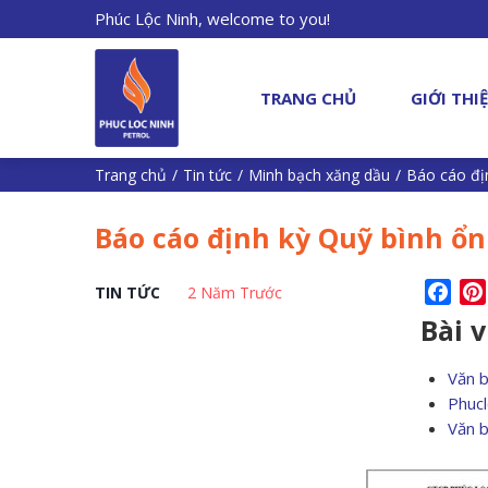
Phúc Lộc Ninh, welcome to you!
TRANG CHỦ
GIỚI THI
Trang chủ
/
Tin tức
/
Minh bạch xăng dầu
/
Báo cáo đị
Báo cáo định kỳ Quỹ bình ổn
Fac
TIN TỨC
2 Năm Trước
Bài 
Văn 
Phucl
Văn 