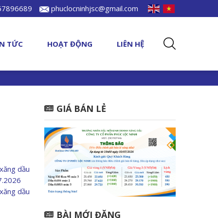
967896689
phuclocninhjsc@gmail.com
IN TỨC
HOẠT ĐỘNG
LIÊN HỆ
GIÁ BÁN LẺ
 xăng dầu
07.2026
 xăng dầu
BÀI MỚI ĐĂNG