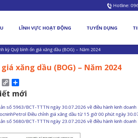
Hotline: 0
ỆU
LĨNH VỰC HOẠT ĐỘNG
TUYỂN DỤNG
T
nh kỳ Quỹ bình ổn giá xăng dầu (BOG) – Năm 2024
 giá xăng dầu (BOG) – Năm 2024
ebook
Pinterest
Copy
Share
Link
viết mới
bản số 5963/BCT-TTTN ngày 30.07.2026 về điều hành kinh doanh
ocninhPetrol Điều chỉnh giá xăng dầu từ 15 giờ 00 phút ngày 30.
bản số 5680/BCT-TTTN ngày 23.07.2026 về điều hành kinh doanh