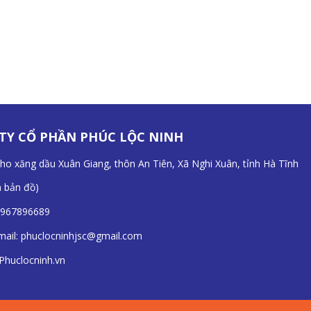
TY CỔ PHẦN PHÚC LỘC NINH
Kho xăng dầu Xuân Giang, thôn An Tiên, Xã Nghi Xuân, tỉnh Hà Tĩnh
n bản đồ
)
967896689
mail:
phuclocninhjsc@gmail.com
Phuclocninh.vn